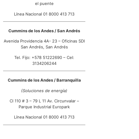
el puente
07:00 AM - 05:00 PM
Lun, Mar, Mie, Jue, Vie, Sab
Línea Nacional 01 8000 413 713
Direcciones
Cummins de los Andes / San Andrés
Cummins de los Andes /
Avenida Providencia 4A- 23 – Oficinas SDI
Pereira
San Andrés, San Andrés
Risaralda Troncal de Occidente
Tel. Fijo: +578 51222690 – Cel:
Variante La Romelia El Pollo Km 12,
Bodegas Tesorito Zona B Bodega 11,
3134206244
Cra 2 Norte # 43-48
Pereira, Risaralda
Línea Nacional 018000 413 713
Cummins de los Andes / Barranquilla
07:00 AM - 05:00 PM
(Soluciones de energía)
Lun, Mar, Mie, Jue, Vie, Sab
Cl 110 # 3 – 79 L 11 Av. Circunvalar –
Direcciones
Parque Industrial Europark
Cummins de los Andes / Pasto
Línea Nacional 01 8000 413 713
Avenida Panamericana # 11 - 50
Estación El Puente
Pasto, Nariño