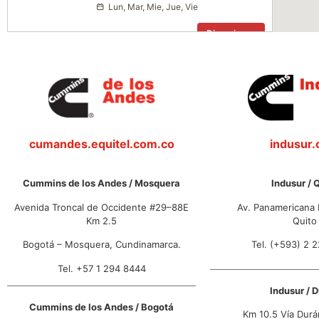
Lun, Mar, Mie, Jue, Vie
Direcciones
Indusur / Durán
Km 10.5 Vía Durán Yaguachi
Durán, Guayas
(+593) 4 380 4900
08:30 AM - 05:30 PM
Lun, Mar, Mie, Jue, Vie
cumandes.equitel.com.co
indusur
Direcciones
Cummins de los Andes / Mosquera
Indusur / 
Trienergy / Funza
Avenida Troncal de Occidente #29–88E
Av. Panamericana 
Km 2.5
Quito
Km 7 autopista a Medellín. Celta Trade
Park – L133
Cundinamarca, Funza
Bogotá – Mosquera, Cundinamarca.
Tel. (+593) 2 
+57 1 428 4266
Tel. +57 1 294 8444
07:00 AM - 05:00 PM
Lun, Mar, Mie, Jue, Vie
Indusur / 
Cummins de los Andes / Bogotá
Direcciones
Km 10.5 Vía Durá