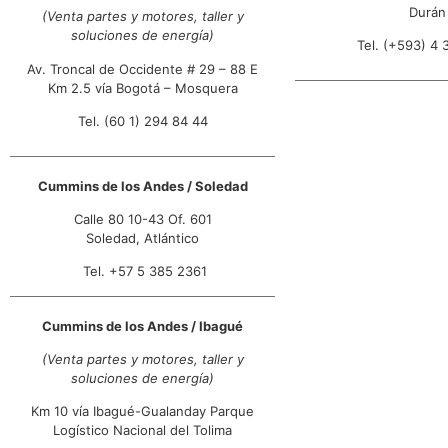
Durán
(Venta partes y motores, taller y
soluciones de energía)
Cummins de los Andes /
Tel. (+593) 4 
Mosquera
Av. Troncal de Occidente # 29 – 88 E
Avenida Troncal de Occidente # 29–
Km 2.5 vía Bogotá – Mosquera
88E Km 2.5
Mosquera, Cundinamarca
Tel. (60 1) 294 84 44
+57 1 294 8444
07:00 AM - 05:00 PM
Lun, Mar, Mie, Jue, Vie, Sab
Cummins de los Andes / Soledad
Direcciones
Calle 80 10-43 Of. 601
Soledad, Atlántico
Cummins de los Andes /
Tel. +57 5 385 2361
Bogotá
Calle 80 10-43 Of. 601
Bogotá, Cundinamarca
Cummins de los Andes / Ibagué
+57 1 257 2668
(Venta partes y motores, taller y
07:00 AM - 05:00 PM
soluciones de energía)
Lun, Mar, Mie, Jue, Vie, Sab
Km 10 vía Ibagué-Gualanday Parque
Direcciones
Logístico Nacional del Tolima