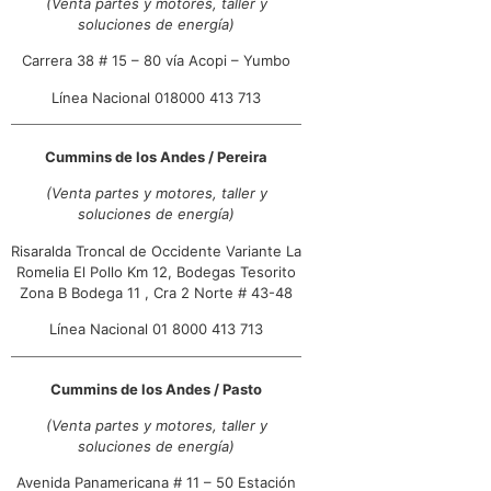
(Venta partes y motores, taller y
Cra 52 No. 10-184
soluciones de energía)
Medellín, Antioquia
+57 4 255 4200
Carrera 38 # 15 – 80 vía Acopi – Yumbo
07:00 AM - 05:00 PM
Línea Nacional 018000 413 713
Lun, Mar, Mie, Jue, Vie, Sab
Direcciones
Cummins de los Andes / Pereira
Cummins de los Andes /
(Venta partes y motores, taller y
Villavicencio
soluciones de energía)
Vía Puerto López Km 1 Vereda Ochoa
Risaralda Troncal de Occidente Variante La
Villavicencio, Meta
Romelia El Pollo Km 12, Bodegas Tesorito
+57 8 684 9844 / 77 / 79
Zona B Bodega 11 , Cra 2 Norte # 43-48
07:00 AM - 05:00 PM
Lun, Mar, Mie, Jue, Vie, Sab
Línea Nacional 01 8000 413 713
Direcciones
Cummins de los Andes / Pasto
Cummins de los Andes / Cali
(Venta partes y motores, taller y
soluciones de energía)
Carrera 38 # 15 - 80 Vía Acopi Jumbo
Cali, Valle del Cauca
Avenida Panamericana # 11 – 50 Estación
Línea Nacional 018000 413 713