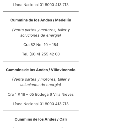
Línea Nacional 01 8000 413 713
Cummins de los Andes /
Soledad
Calle 80 10-43 Of. 601
Cummins de los Andes / Medellín
Soledad, Atlántico
+57 5 385 2361
(Venta partes y motores, taller y
soluciones de energía)
07:00 AM - 05:00 PM
Lun, Mar, Mie, Jue, Vie, Sab
Cra 52 No. 10 – 184
Direcciones
Tel. (60 4) 255 42 00
Cummins de los Andes / Ibagué
Cummins de los Andes / Villavicencio
Km 22 vía Ibagué – Espinal
Ibagué, Tolima
(Venta partes y motores, taller y
+57 8 276 1020
soluciones de energía)
07:00 AM - 05:00 PM
Cra 1 # 18 – 05 Bodega 6 Villa Nieves
Lun, Mar, Mie, Jue, Vie, Sab
Línea Nacional 01 8000 413 713
Direcciones
Cummins de los Andes /
Cummins de los Andes / Cali
Medellín