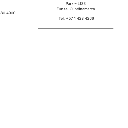
Park – L133
Funza, Cundinamarca
380 4900
Tel. +57 1 428 4266